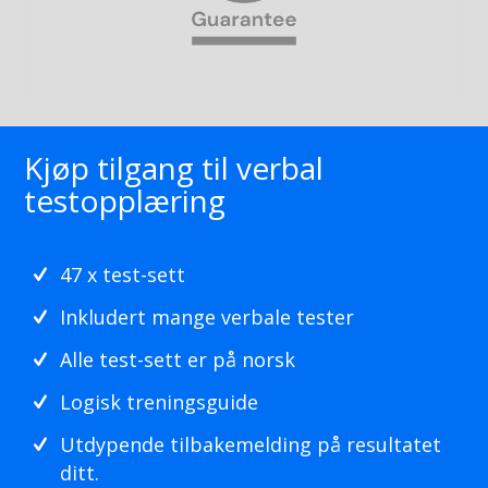
Kjøp tilgang til verbal
testopplæring
47 x test-sett
Inkludert mange verbale tester
Alle test-sett er på norsk
Logisk treningsguide
Utdypende tilbakemelding på resultatet
ditt.