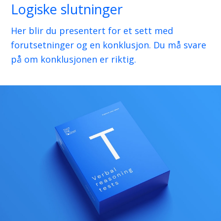
Logiske slutninger
Her blir du presentert for et sett med
forutsetninger og en konklusjon. Du må svare
på om konklusjonen er riktig.