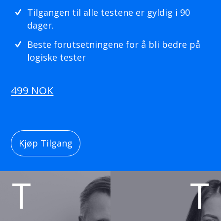
Tilgangen til alle testene er gyldig i 90
dager.
Beste forutsetningene for å bli bedre på
Test The Talent
logiske tester
Haakon VII’s gate 6
0161 Oslo, Norway
499 NOK
support@testttalent.com
Kjøp Tilgang
Om Test The Talent
Test The Talent er en norsk leverandør av SHL, PLI